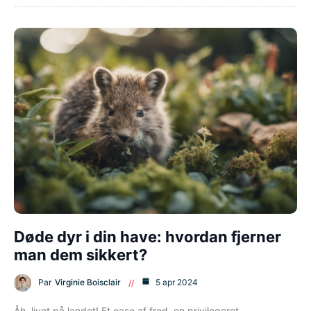
Døde dyr i din have: hvordan fjerner
man dem sikkert?
Par
Virginie Boisclair
5 apr 2024
Åh, livet på landet! Et oase af fred, en privilegeret…