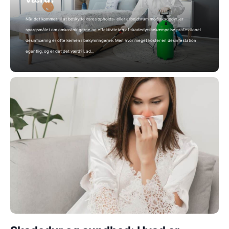
Når det kommer til at beskytte vores opholds- eller arbejdsrum mod skadedyr, er
spørgsmålet om omkostningerne og effektiviteten af ​​skadedyrsbekæmpelse professionel
desinficering er ofte kernen i bekymringerne. Men hvor meget koster en desinfestation
egentlig, og er det det værd? Lad…