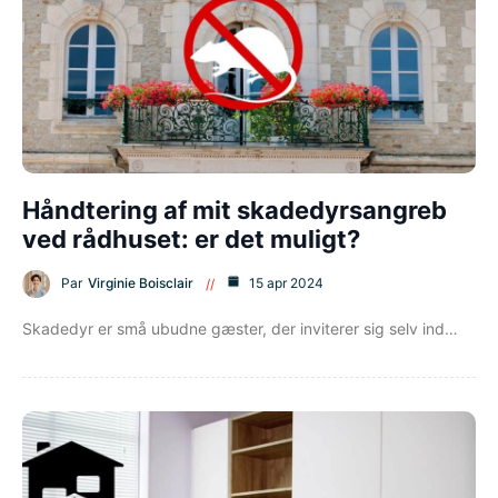
Håndtering af mit skadedyrsangreb
ved rådhuset: er det muligt?
Par
Virginie Boisclair
15 apr 2024
Skadedyr er små ubudne gæster, der inviterer sig selv ind…