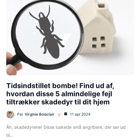
Tidsindstillet bombe! Find ud af,
hvordan disse 5 almindelige fejl
tiltrækker skadedyr til dit hjem
Par
Virginie Boisclair
11 apr 2024
Åh, skadedyrene! Disse luskede små angribere, der ser ud
til…