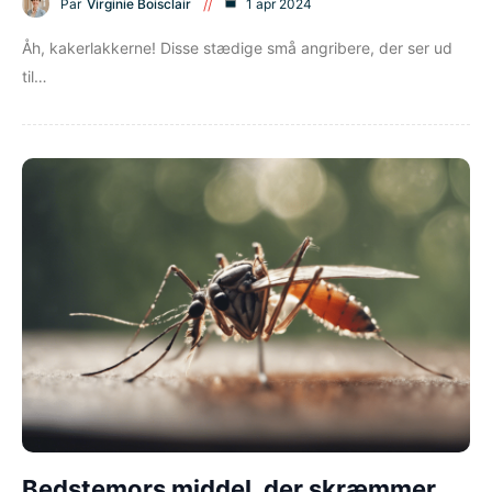
Par
Virginie Boisclair
1 apr 2024
Åh, kakerlakkerne! Disse stædige små angribere, der ser ud
til…
Bedstemors middel, der skræmmer