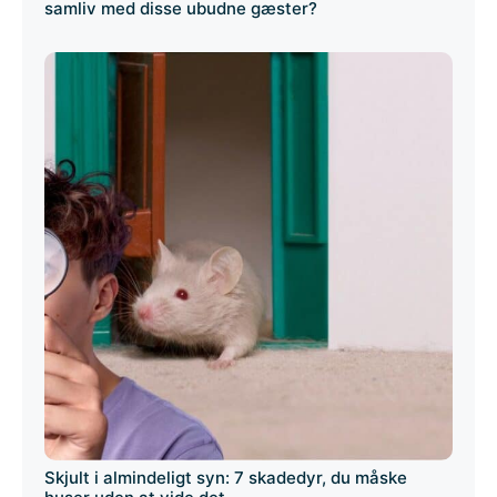
samliv med disse ubudne gæster?
Skjult i almindeligt syn: 7 skadedyr, du måske