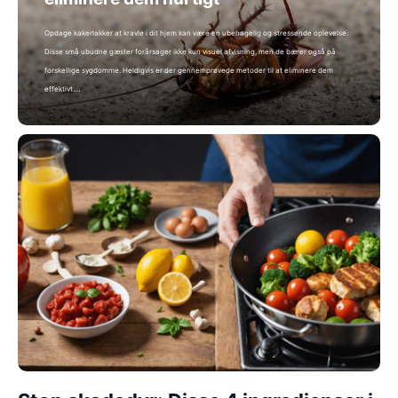
Opdage kakerlakker at kravle i dit hjem kan være en ubehagelig og stressende oplevelse.
Disse små ubudne gæster forårsager ikke kun visuel afvisning, men de bærer også på
forskellige sygdomme. Heldigvis er der gennemprøvede metoder til at eliminere dem
effektivt.…