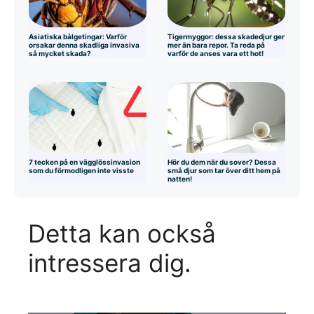
Asiatiska bålgetingar: Varför
Tigermyggor: dessa skadedjur ger
orsakar denna skadliga invasiva
mer än bara repor. Ta reda på
så mycket skada?
varför de anses vara ett hot!
7 tecken på en vägglössinvasion
Hör du dem när du sover? Dessa
som du förmodligen inte visste
små djur som tar över ditt hem på
natten!
Detta kan också
intressera dig.