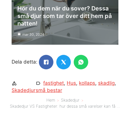
Hör du dem när du sover? Dessa
små djur som tar över ditt hem på
natten!
mar 30, 2024
Dela detta:
fastighet
,
Hus
,
kollaps
,
skadlig
,
Skadedjur
små bestar
Hem
Skadedjur
Skadedjur VS Fastigheter: hur dessa små varelser kan få ditt hus att kollapsa på bara några månader!