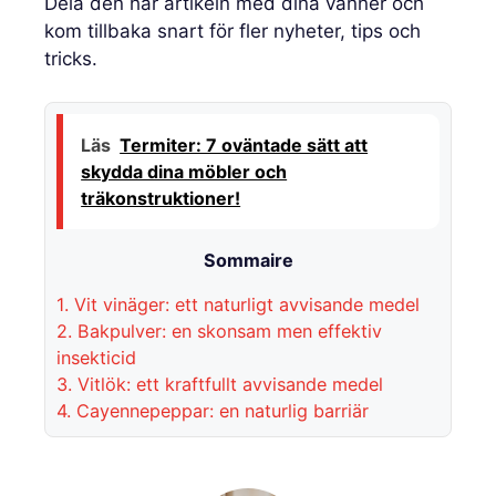
Dela den här artikeln med dina vänner och
kom tillbaka snart för fler nyheter, tips och
tricks.
Läs
Termiter: 7 oväntade sätt att
skydda dina möbler och
träkonstruktioner!
Sommaire
1.
Vit vinäger: ett naturligt avvisande medel
2.
Bakpulver: en skonsam men effektiv
insekticid
3.
Vitlök: ett kraftfullt avvisande medel
4.
Cayennepeppar: en naturlig barriär