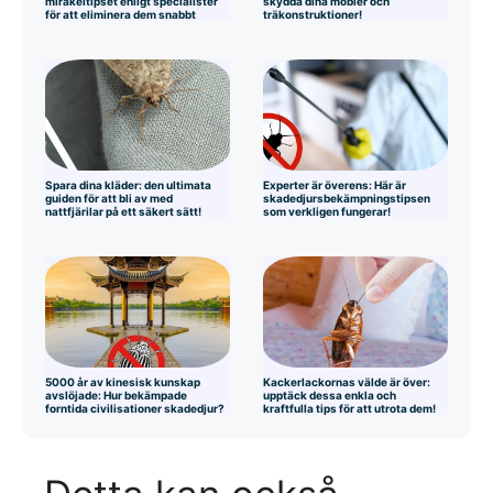
mirakeltipset enligt specialister
skydda dina möbler och
för att eliminera dem snabbt
träkonstruktioner!
Spara dina kläder: den ultimata
Experter är överens: Här är
guiden för att bli av med
skadedjursbekämpningstipsen
nattfjärilar på ett säkert sätt!
som verkligen fungerar!
5000 år av kinesisk kunskap
Kackerlackornas välde är över:
avslöjade: Hur bekämpade
upptäck dessa enkla och
forntida civilisationer skadedjur?
kraftfulla tips för att utrota dem!