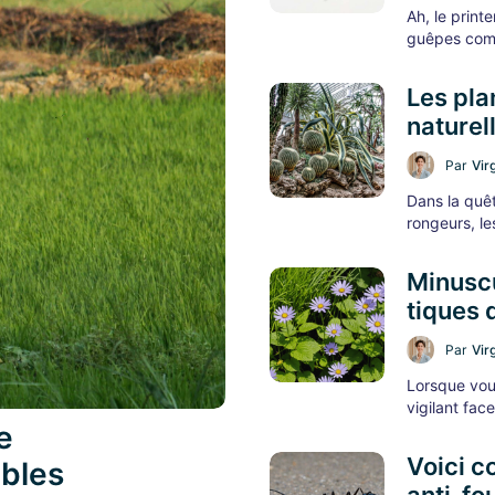
Ah, le print
guêpes com
Les pla
naturel
Par
Vir
Dans la quê
rongeurs, le
Minuscu
tiques 
Par
Vir
Lorsque vous
vigilant fac
e
Voici c
ibles