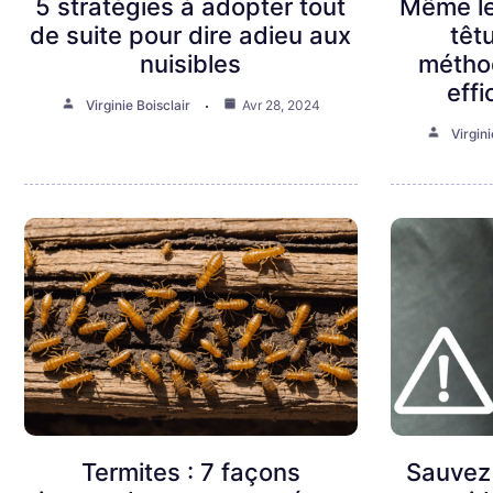
5 stratégies à adopter tout
Même les
de suite pour dire adieu aux
têt
nuisibles
métho
eff
Virginie Boisclair
Avr 28, 2024
Virgini
Termites : 7 façons
Sauvez 