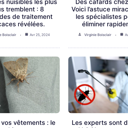
 nuisibles les plus
Des cafards chez
us tremblent : 8
Voici l’astuce mira
des de traitement
les spécialistes p
icaces révélées.
éliminer rapid
e Boisclair
Avr 25, 2024
Virginie Boisclair
A
vos vêtements : le
Les experts sont d