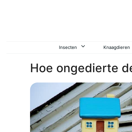
Ga
naar
de
inhoud
Insecten
Knaagdieren
Hoe ongedierte d