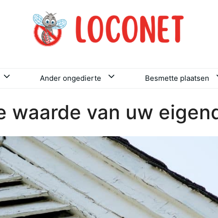
Ander ongedierte
Besmette plaatsen
e waarde van uw eigen