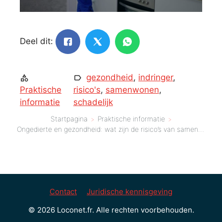
Deel dit:
gezondheid
,
indringer
,
Praktische
risico's
,
samenwonen
,
informatie
schadelijk
Startpagina
Praktische informatie
Ongedierte en gezondheid: wat zijn de risico’s van samenwonen met deze indringers?
Contact
Juridische kennisgeving
© 2026 Loconet.fr. Alle rechten voorbehouden.