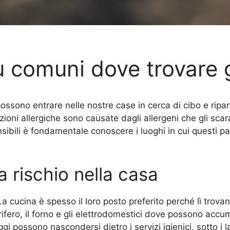
iù comuni dove trovare 
possono entrare nelle nostre case in cerca di cibo e rip
oni allergiche sono causate dagli allergeni che gli scar
sibili è fondamentale conoscere i luoghi in cui questi pa
a rischio nella casa
 La cucina è spesso il loro posto preferito perché lì tro
igorifero, il forno e gli elettrodomestici dove possono acc
ggi possono nascondersi dietro i servizi igienici, sotto i 