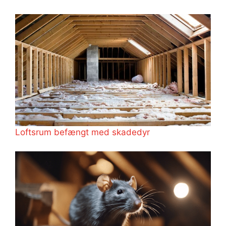
Loftsrum befængt med skadedyr