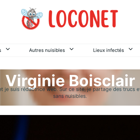
s
Autres nuisibles
Lieux infectés
Virginie Boisclair
 et je suis rédactrice web. Sur ce site, je partage des trucs 
sans nuisibles.