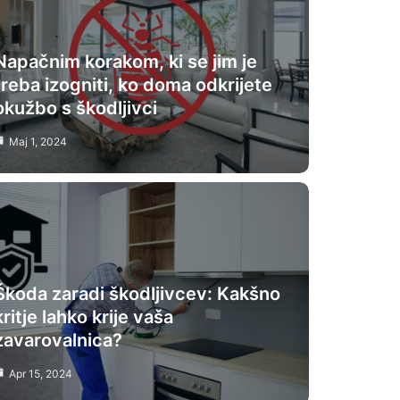
Napačnim korakom, ki se jim je
treba izogniti, ko doma odkrijete
okužbo s škodljivci
Maj 1, 2024
Škoda zaradi škodljivcev: Kakšno
kritje lahko krije vaša
zavarovalnica?
Apr 15, 2024