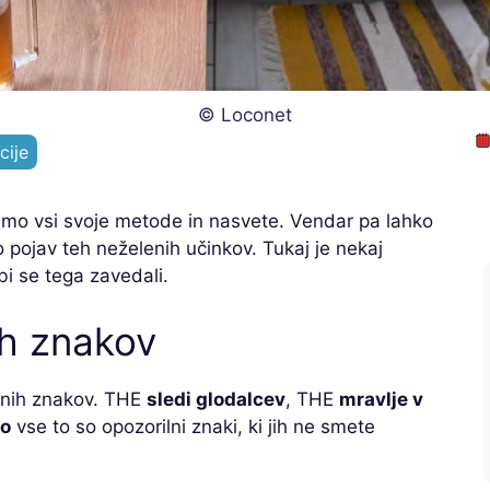
© Loconet
cije
mamo vsi svoje metode in nasvete. Vendar pa lahko
pojav teh neželenih učinkov. Tukaj je nekaj
bi se tega zavedali.
ih znakov
ilnih znakov. THE
sledi glodalcev
, THE
mravlje v
jo
vse to so opozorilni znaki, ki jih ne smete