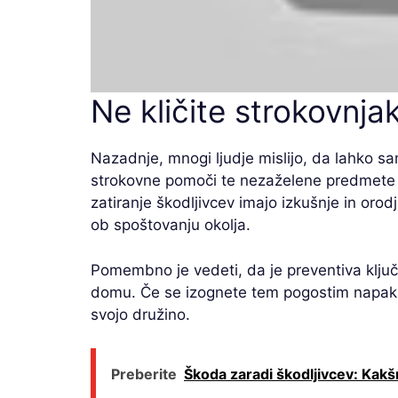
Ne kličite strokovnja
Nazadnje, mnogi ljudje mislijo, da lahko s
strokovne pomoči te nezaželene predmete 
zatiranje škodljivcev imajo izkušnje in orod
ob spoštovanju okolja.
Pomembno je vedeti, da je preventiva klju
domu. Če se izognete tem pogostim napakam
svojo družino.
Preberite
Škoda zaradi škodljivcev: Kakšn