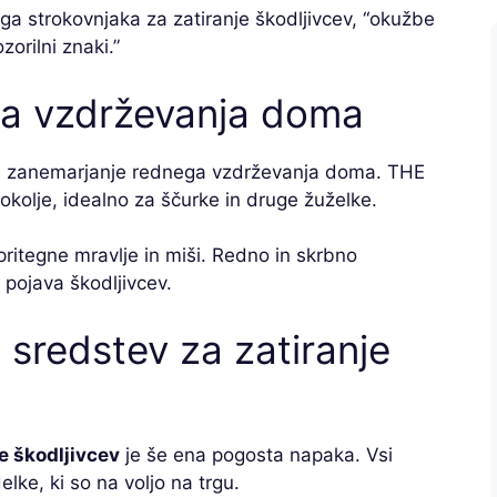
ega strokovnjaka za zatiranje škodljivcev, “okužbe
orilni znaki.”
ga vzdrževanja doma
je zanemarjanje rednega vzdrževanja doma. THE
 okolje, idealno za ščurke in druge žuželke.
ritegne mravlje in miši. Redno in skrbno
 pojava škodljivcev.
sredstev za zatiranje
e škodljivcev
je še ena pogosta napaka. Vsi
elke, ki so na voljo na trgu.