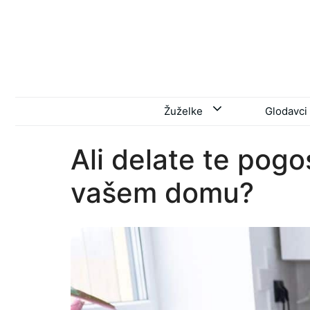
Skip
to
content
Žuželke
Glodavci
Ali delate te pogo
vašem domu?