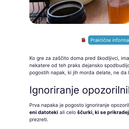
Praktične informa
Ko gre za zaščito doma pred škodljivci, i
nekatere od teh praks dejansko spodbudijo 
pogostih napak, ki jih morda delate, ne da 
Ignoriranje opozoriln
Prva napaka je pogosto ignoriranje opozor
eni datoteki
ali celo
ščurki, ki se prikrade
prezreti.