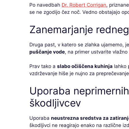
Po navedbah
Dr. Robert Corrigan
, priznan
se ne zgodijo čez noč. Vedno obstajajo opoz
Zanemarjanje redne
Druga past, v katero se zlahka ujamemo, 
puščanje vode
, na primer ustvarite vlažno
Prav tako a
slabo očiščena kuhinja
lahko p
vzdrževanje hiše je nujno za preprečevanje
Uporaba neprimernih 
škodljivcev
Uporaba
neustrezna sredstva za zatiranj
škodljivci ne reagirajo enako na različne izd