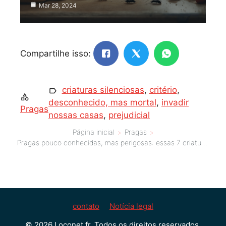
Mar 28, 2024
Compartilhe isso:
criaturas silenciosas
,
critério
,
desconhecido, mas mortal
,
invadir
Pragas
nossas casas
,
prejudicial
Página inicial
Pragas
Pragas pouco conhecidas, mas perigosas: essas 7 criaturas silenciosas invadem nossas casas discretamente!
contato
Notícia legal
© 2026 Loconet.fr. Todos os direitos reservados.