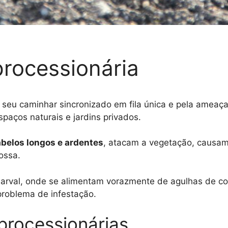
processionária
o seu caminhar sincronizado em fila única e pela ameaç
paços naturais e jardins privados.
belos longos e ardentes
, atacam a vegetação, causa
ossa.
 larval, onde se alimentam vorazmente de agulhas de co
problema de infestação.
 processionárias