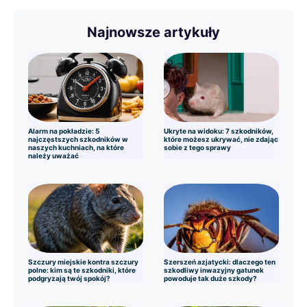
Najnowsze artykuły
Alarm na pokładzie: 5
Ukryte na widoku: 7 szkodników,
najczęstszych szkodników w
które możesz ukrywać, nie zdając
naszych kuchniach, na które
sobie z tego sprawy
należy uważać
Szczury miejskie kontra szczury
Szerszeń azjatycki: dlaczego ten
polne: kim są te szkodniki, które
szkodliwy inwazyjny gatunek
podgryzają twój spokój?
powoduje tak duże szkody?