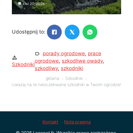
kwi 20, 2024
Udostępnij to:
porady ogrodowe
,
prace
ogrodowe
,
szkodliwe owady
,
Szkodniki
szkodliwy
,
szkodniki
główna
Szkodniki
Uważaj na te nieoczekiwane szkodniki w Twoim ogrodzie!
Kontakt
Nota prawna
© 2026 Loconet.fr. Wszelkie prawa zastrzeżone.