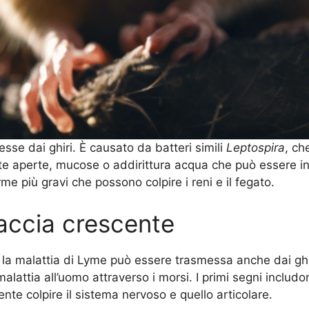
sse dai ghiri. È causato da batteri simili
Leptospira
, ch
te aperte, mucose o addirittura acqua che può essere inge
me più gravi che possono colpire i reni e il fegato.
accia crescente
a malattia di Lyme può essere trasmessa anche dai ghiri
lattia all’uomo attraverso i morsi. I primi segni includ
nte colpire il sistema nervoso e quello articolare.