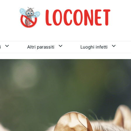
i
Altri parassiti
Luoghi infetti