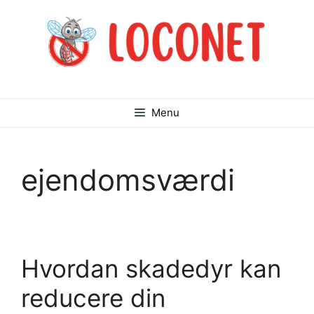
Hop
til
indhold
Menu
ejendomsværdi
Hvordan skadedyr kan
reducere din