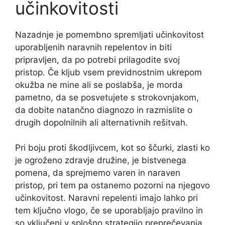
učinkovitosti
Nazadnje je pomembno spremljati učinkovitost
uporabljenih naravnih repelentov in biti
pripravljen, da po potrebi prilagodite svoj
pristop. Če kljub vsem previdnostnim ukrepom
okužba ne mine ali se poslabša, je morda
pametno, da se posvetujete s strokovnjakom,
da dobite natančno diagnozo in razmislite o
drugih dopolnilnih ali alternativnih rešitvah.
Pri boju proti škodljivcem, kot so ščurki, zlasti ko
je ogroženo zdravje družine, je bistvenega
pomena, da sprejmemo varen in naraven
pristop, pri tem pa ostanemo pozorni na njegovo
učinkovitost. Naravni repelenti imajo lahko pri
tem ključno vlogo, če se uporabljajo pravilno in
so vključeni v splošno strategijo preprečevanja