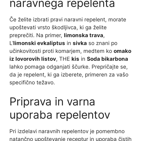
naravnega repelenta
Če želite izbrati pravi naravni repelent, morate
upoštevati vrsto škodljivca, ki ga želite
preprečiti. Na primer,
limonska trava
,
L’
limonski evkaliptus
in
sivka
so znani po
učinkovitosti proti komarjem, medtem ko
omako
iz lovorovih listov
, THE
kis
in
Soda bikarbona
lahko pomaga odganjati ščurke. Prepričajte se,
da je repelent, ki ga izberete, primeren za vašo
specifično težavo.
Priprava in varna
uporaba repelentov
Pri izdelavi naravnih repelentov je pomembno
natančno upoštevanje receptur in uporaba čistih