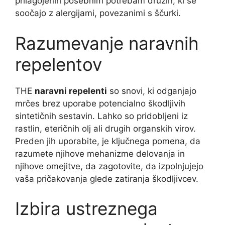
prilagojenih posebnim potrebam družin, ki se
soočajo z alergijami, povezanimi s ščurki.
Razumevanje naravnih
repelentov
THE
naravni repelenti
so snovi, ki odganjajo
mrčes brez uporabe potencialno škodljivih
sintetičnih sestavin. Lahko so pridobljeni iz
rastlin, eteričnih olj ali drugih organskih virov.
Preden jih uporabite, je ključnega pomena, da
razumete njihove mehanizme delovanja in
njihove omejitve, da zagotovite, da izpolnjujejo
vaša pričakovanja glede zatiranja škodljivcev.
Izbira ustreznega