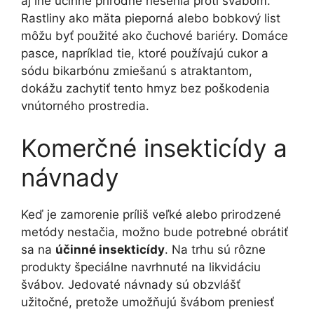
aj iné účinné prírodné riešenia proti švábom.
Rastliny ako mäta pieporná alebo bobkový list
môžu byť použité ako čuchové bariéry. Domáce
pasce, napríklad tie, ktoré používajú cukor a
sódu bikarbónu zmiešanú s atraktantom,
dokážu zachytiť tento hmyz bez poškodenia
vnútorného prostredia.
Komerčné insekticídy a
návnady
Keď je zamorenie príliš veľké alebo prirodzené
metódy nestačia, možno bude potrebné obrátiť
sa na
účinné insekticídy
. Na trhu sú rôzne
produkty špeciálne navrhnuté na likvidáciu
švábov. Jedovaté návnady sú obzvlášť
užitočné, pretože umožňujú švábom preniesť