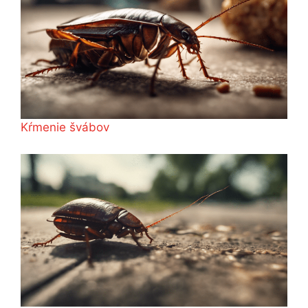
Kŕmenie švábov