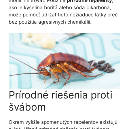
mohli infiltrovať. Použitie
prírodné repelenty
,
ako je kyselina boritá alebo sóda bikarbóna,
môže pomôcť udržať tieto nežiaduce látky preč
bez použitia agresívnych chemikálií.
Prírodné riešenia proti
švábom
Okrem vyššie spomenutých repelentov existujú