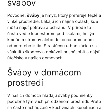
švábov
Pôvodne,
šváby
je hmyz, ktorý preferuje teplé a
vlhké prostredie. Lákajú ich najmä oblasti, kde
môžu nájsť potravu a ochranu. V prírode to
často vedie k priestorom pod skalami, hnilým
kmeňom stromov alebo dokonca hromadám
odumretého lístia. S rastúcou urbanizáciou sa
však títo škodcovia dokázali prispôsobiť a nájsť
útočisko v našich domovoch.
Šváby v domácom
prostredí
V našich domoch hľadajú šváby podmienky
podobné tým v ich prirodzenom prostredí. Preto
sa často nachádzajú v kuchyniach, kúpeľniach a