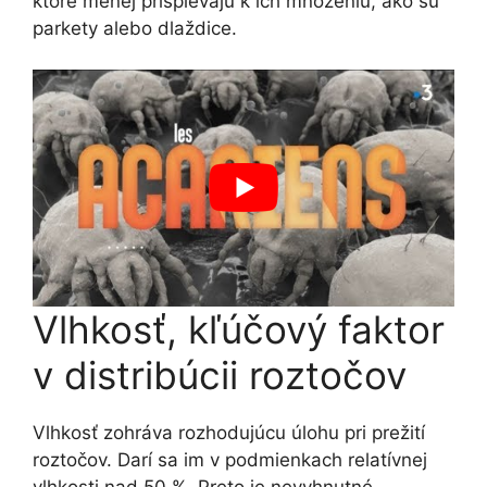
ktoré menej prispievajú k ich množeniu, ako sú
parkety alebo dlaždice.
Vlhkosť, kľúčový faktor
v distribúcii roztočov
Vlhkosť zohráva rozhodujúcu úlohu pri prežití
roztočov. Darí sa im v podmienkach relatívnej