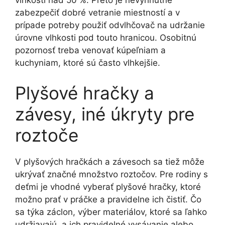
vlhkosti nad 50 %. Preto je nevyhnutné
zabezpečiť dobré vetranie miestností a v
prípade potreby použiť odvlhčovač na udržanie
úrovne vlhkosti pod touto hranicou. Osobitnú
pozornosť treba venovať kúpeľniam a
kuchyniam, ktoré sú často vlhkejšie.
Plyšové hračky a
závesy, iné úkryty pre
roztoče
V plyšových hračkách a závesoch sa tiež môže
ukrývať značné množstvo roztočov. Pre rodiny s
deťmi je vhodné vyberať plyšové hračky, ktoré
možno prať v práčke a pravidelne ich čistiť. Čo
sa týka záclon, výber materiálov, ktoré sa ľahko
udržiavajú, a ich pravidelné vysávanie alebo