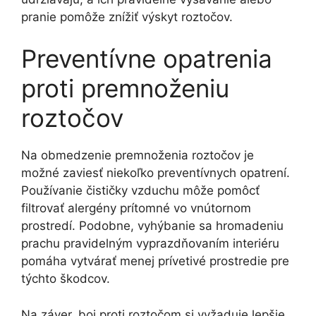
pranie pomôže znížiť výskyt roztočov.
Preventívne opatrenia
proti premnoženiu
roztočov
Na obmedzenie premnoženia roztočov je
možné zaviesť niekoľko preventívnych opatrení.
Používanie čističky vzduchu môže pomôcť
filtrovať alergény prítomné vo vnútornom
prostredí. Podobne, vyhýbanie sa hromadeniu
prachu pravidelným vyprazdňovaním interiéru
pomáha vytvárať menej prívetivé prostredie pre
týchto škodcov.
Na záver, boj proti roztočom si vyžaduje lepšie