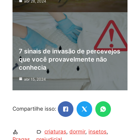
abr 28, 2024
7 sinais de invasão de percevejos
que você provavelmente não
conhecia
abr 15, 2024
Compartilhe isso:
criaturas
,
dormir
,
insetos
,
Pragas
prejudicial