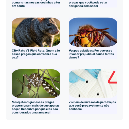
comuns nas nossas cozinhas a ter
pragas que você pode estar
em conta
abrigando sem saber
City Rats VS Field Rats: Quem são
Vespas asiáticas: Por que esse
essas pragas que corroem a sua
invasor prejudicial causa tantos
paz?
danos?
Mosquitos tigre: essas pragas
7 sinais de invasão de percevejos
proporcionam mais do que apenas
que você provavelmente não
coçar. Descubra por que eles são
conhecia
considerados uma ameaça!