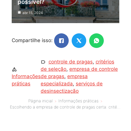
possível?
abr 15, 2024
Compartilhe isso:
controle de pragas
,
critérios
de seleção
,
empresa de controle
Informações
de pragas
,
empresa
práticas
especializada
,
serviços de
desinsectização
Página inicial
Informações práticas
Escolhendo a empresa de controle de pragas certa: critérios essenciais a serem levados em conta