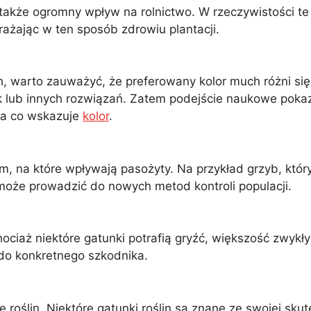
ją także ogromny wpływ na rolnictwo. W rzeczywistości 
grażając w ten sposób zdrowiu plantacji.
 warto zauważyć, że preferowany kolor much różni się 
 lub innych rozwiązań. Zatem podejście naukowe poka
na co wskazuje
kolor
.
 na które wpływają pasożyty. Na przykład grzyb, który
oże prowadzić do nowych metod kontroli populacji.
iaż niektóre gatunki potrafią gryźć, większość zwykł
do konkretnego szkodnika.
roślin. Niektóre gatunki roślin są znane ze swojej sk