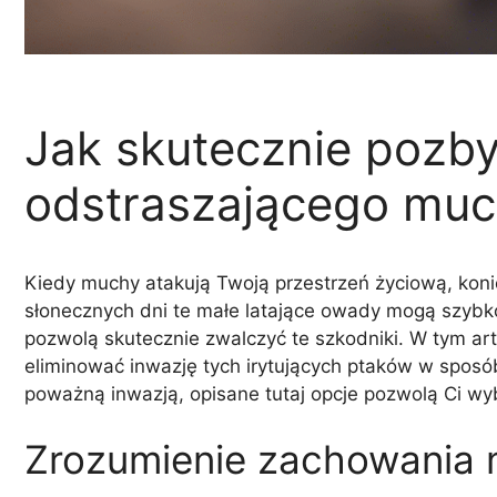
Jak skutecznie pozb
odstraszającego muc
Kiedy muchy atakują Twoją przestrzeń życiową, koniec
słonecznych dni te małe latające owady mogą szybko
pozwolą skutecznie zwalczyć te szkodniki. W tym ar
eliminować inwazję tych irytujących ptaków w sposó
poważną inwazją, opisane tutaj opcje pozwolą Ci wy
Zrozumienie zachowania