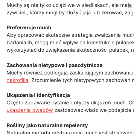
Muchy są nie tylko uciążliwe w siedliskach, ale ma
żywicieli, którzy mogliby złożyć jaja lub żerować, za
Preferencje much
Aby opracować skuteczne strategie zwalczania much,
badaniach, mogą mieć wpływ na konstrukcję pułapek
wykorzystać do zwiększenia skuteczności pułapek, 
Zachowania nietypowe i pasożytnicze
Muchy również podlegają zaskakującym zachowaniom,
nekrofilia
. Zrozumienie tych nietypowych zachowań m
Ukąszenia i identyfikacja
Często zadawane pytanie dotyczy ukąszeń much. Choc
ukąszenia owadów
zastosować właściwe podejście 
Rośliny jako naturalne repelenty
Naturalną metodą odstraszania much jest stosowanie 