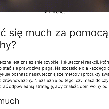
© Loconet
yć się much za pomocą
hy?
zne jest znalezienie szybkiej i skutecznej reakcji, któ
 stać się prawdziwą plagą. Na szczęście dla każdego d
tykule poznasz najskuteczniejsze metody i produkty zwa
b zrównoważony. Niezależnie od tego, czy masz do czyni
brać odpowiednią strategię, aby znaleźć dom wolny od 
 much