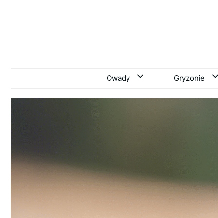
Przejdź
do
treści
Owady
Gryzonie