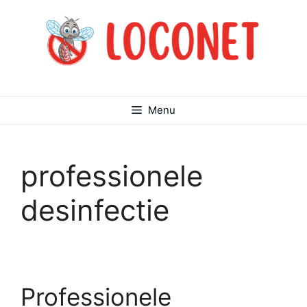
Ga
naar
de
inhoud
Menu
professionele
desinfectie
Professionele