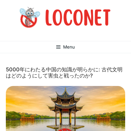
コ
ン
テ
ン
ツ
へ
ス
Menu
キ
ッ
プ
5000年にわたる中国の知識が明らかに: 古代文明
はどのようにして害虫と戦ったのか?