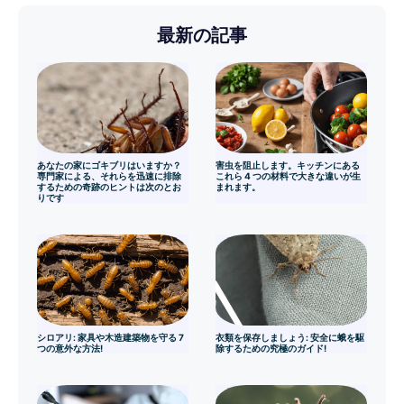
最新の記事
あなたの家にゴキブリはいますか？
害虫を阻止します。キッチンにある
専門家による、それらを迅速に排除
これら 4 つの材料で大きな違いが生
するための奇跡のヒントは次のとお
まれます。
りです
シロアリ: 家具や木造建築物を守る 7
衣類を保存しましょう: 安全に蛾を駆
つの意外な方法!
除するための究極のガイド!