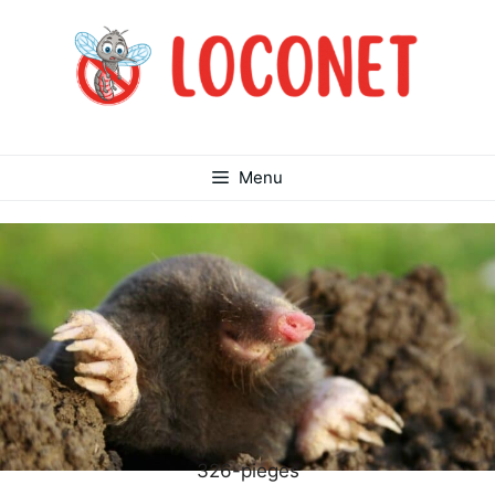
コ
ン
テ
ン
ツ
へ
ス
Menu
キ
ッ
プ
326-pieges