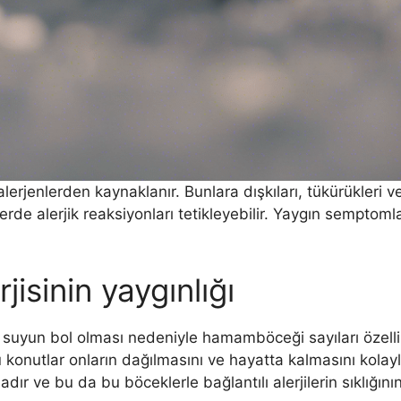
erjenlerden kaynaklanır. Bunlara dışkıları, tükürükleri ve
erde alerjik reaksiyonları tetikleyebilir. Yaygın semptoml
sinin yaygınlığı
suyun bol olması nedeniyle hamamböceği sayıları özellikle
lu konutlar onların dağılmasını ve hayatta kalmasını kola
r ve bu da bu böceklerle bağlantılı alerjilerin sıklığının a