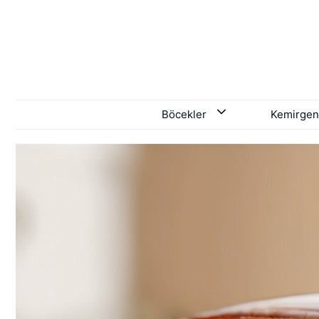
İçeriğe
atla
Böcekler
Kemirgen