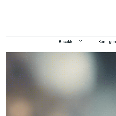
İçeriğe
atla
Böcekler
Kemirgen