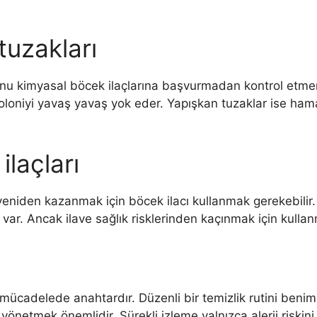
uzakları
imyasal böcek ilaçlarına başvurmadan kontrol etmenin b
loniyi yavaş yavaş yok eder. Yapışkan tuzaklar ise ham
ilaçları
yeniden kazanmak için böcek ilacı kullanmak gerekebilir. P
er var. Ancak ilave sağlık risklerinden kaçınmak için kul
cadelede anahtardır. Düzenli bir temizlik rutini benimse
lde yönetmek önemlidir. Sürekli izleme yalnızca alerji ri