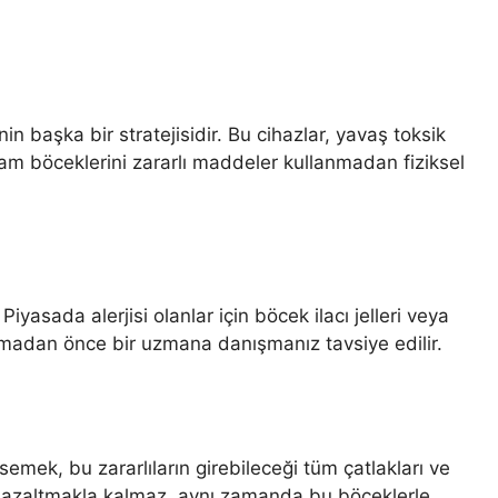
aşka bir stratejisidir. Bu cihazlar, yavaş toksik
am böceklerini zararlı maddeler kullanmadan fiziksel
iyasada alerjisi olanlar için böcek ilacı jelleri veya
lanmadan önce bir uzmana danışmanız tavsiye edilir.
mek, bu zararlıların girebileceği tüm çatlakları ve
skini azaltmakla kalmaz, aynı zamanda bu böceklerle