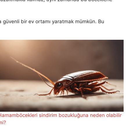
a güvenli bir ev ortamı yaratmak mümkün. Bu
Hamamböcekleri sindirim bozukluğuna neden olabilir
mi?