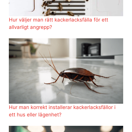
Hur väljer man rätt kackerlacksfälla för ett
allvarligt angrepp?
Hur man korrekt installerar kackerlacksfällor i
ett hus eller lägenhet?