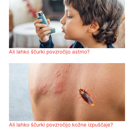
Ali lahko ščurki povzročijo astmo?
Ali lahko ščurki povzročijo kožne izpuščaje?