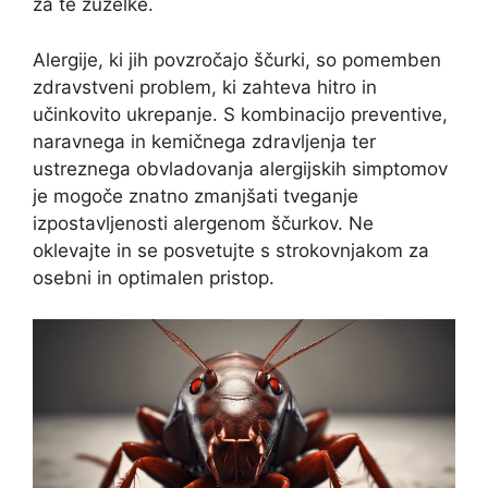
za te žuželke.
Alergije, ki jih povzročajo ščurki, so pomemben
zdravstveni problem, ki zahteva hitro in
učinkovito ukrepanje. S kombinacijo preventive,
naravnega in kemičnega zdravljenja ter
ustreznega obvladovanja alergijskih simptomov
je mogoče znatno zmanjšati tveganje
izpostavljenosti alergenom ščurkov. Ne
oklevajte in se posvetujte s strokovnjakom za
osebni in optimalen pristop.