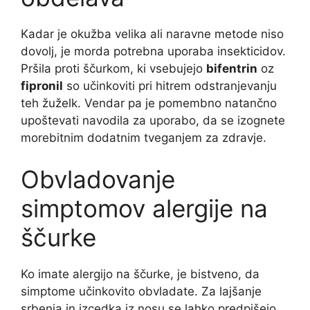
Kadar je okužba velika ali naravne metode niso
dovolj, je morda potrebna uporaba insekticidov.
Pršila proti ščurkom, ki vsebujejo
bifentrin
oz
fipronil
so učinkoviti pri hitrem odstranjevanju
teh žuželk. Vendar pa je pomembno natančno
upoštevati navodila za uporabo, da se izognete
morebitnim dodatnim tveganjem za zdravje.
Obvladovanje
simptomov alergije na
ščurke
Ko imate alergijo na ščurke, je bistveno, da
simptome učinkovito obvladate. Za lajšanje
srbenja in izcedka iz nosu se lahko predpišejo