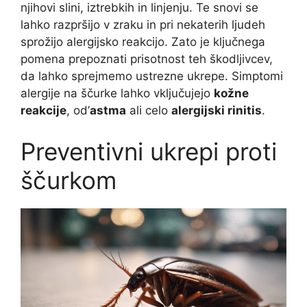
njihovi slini, iztrebkih in linjenju. Te snovi se
lahko razpršijo v zraku in pri nekaterih ljudeh
sprožijo alergijsko reakcijo. Zato je ključnega
pomena prepoznati prisotnost teh škodljivcev,
da lahko sprejmemo ustrezne ukrepe. Simptomi
alergije na ščurke lahko vključujejo
kožne
reakcije
, od’
astma
ali celo
alergijski rinitis
.
Preventivni ukrepi proti
ščurkom