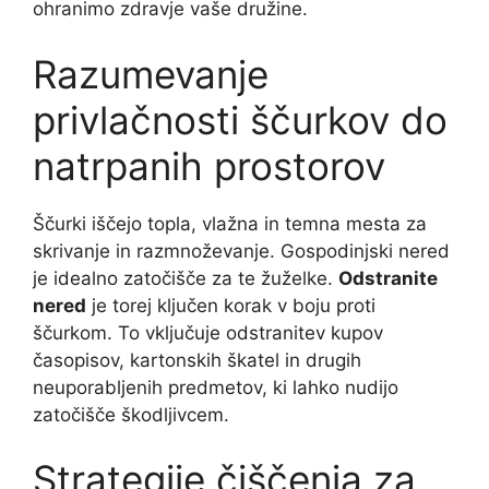
ohranimo zdravje vaše družine.
Razumevanje
privlačnosti ščurkov do
natrpanih prostorov
Ščurki iščejo topla, vlažna in temna mesta za
skrivanje in razmnoževanje. Gospodinjski nered
je idealno zatočišče za te žuželke.
Odstranite
nered
je torej ključen korak v boju proti
ščurkom. To vključuje odstranitev kupov
časopisov, kartonskih škatel in drugih
neuporabljenih predmetov, ki lahko nudijo
zatočišče škodljivcem.
Strategije čiščenja za