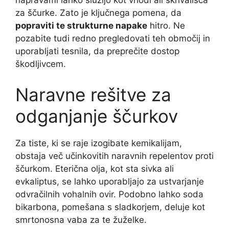
napravami lahko služijo kot vhodi ali skrivališča
za ščurke. Zato je ključnega pomena, da
popraviti te strukturne napake
hitro. Ne
pozabite tudi redno pregledovati teh območij in
uporabljati tesnila, da preprečite dostop
škodljivcem.
Naravne rešitve za
odganjanje ščurkov
Za tiste, ki se raje izogibate kemikalijam,
obstaja več učinkovitih naravnih repelentov proti
ščurkom. Eterična olja, kot sta sivka ali
evkaliptus, se lahko uporabljajo za ustvarjanje
odvračilnih vohalnih ovir. Podobno lahko soda
bikarbona, pomešana s sladkorjem, deluje kot
smrtonosna vaba za te žuželke.