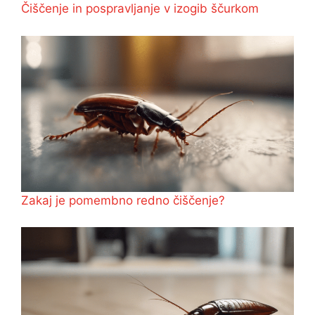
Čiščenje in pospravljanje v izogib ščurkom
Zakaj je pomembno redno čiščenje?