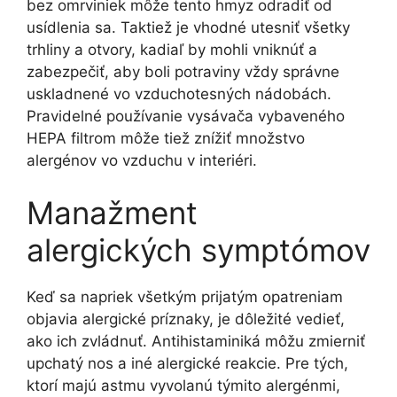
bez omrviniek môže tento hmyz odradiť od
usídlenia sa. Taktiež je vhodné utesniť všetky
trhliny a otvory, kadiaľ by mohli vniknúť a
zabezpečiť, aby boli potraviny vždy správne
uskladnené vo vzduchotesných nádobách.
Pravidelné používanie vysávača vybaveného
HEPA filtrom môže tiež znížiť množstvo
alergénov vo vzduchu v interiéri.
Manažment
alergických symptómov
Keď sa napriek všetkým prijatým opatreniam
objavia alergické príznaky, je dôležité vedieť,
ako ich zvládnuť. Antihistaminiká môžu zmierniť
upchatý nos a iné alergické reakcie. Pre tých,
ktorí majú astmu vyvolanú týmito alergénmi,