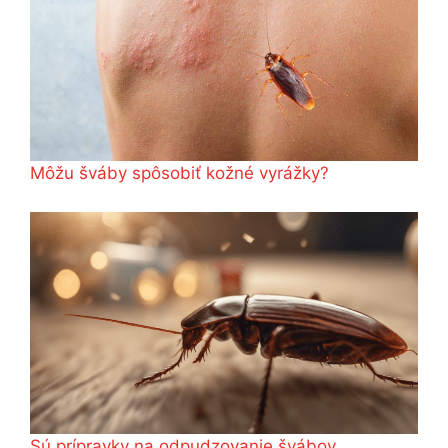
Môžu šváby spôsobiť kožné vyrážky?
Sú prípravky na odpudzovanie švábov