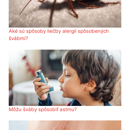
Aké sú spôsoby liečby alergií spôsobených
švábmi?
Môžu šváby spôsobiť astmu?