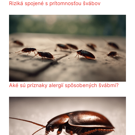
Riziká spojené s prítomnosťou švábov
Aké sú príznaky alergií spôsobených švábmi?