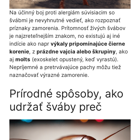
Na účinný boj proti alergiám súvisiacim so
švábmi je nevyhnutné vedieť, ako rozpoznať
príznaky zamorenia. Prítomnosť živých švábov
je najzreteľnejším znakom, no existujú aj iné
indície ako napr
výkaly pripomínajúce čierne
korenie
, z
prázdne vajcia alebo škrupiny
, ako
aj
molts
(exoskelet opustený, keď vyrastú).
Nepríjemné a pretrvávajúce pachy môžu tiež
naznačovať výrazné zamorenie.
Prírodné spôsoby, ako
udržať šváby preč