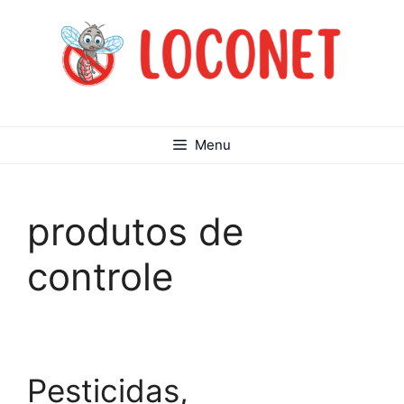
Pular
para
o
conteúdo
Menu
produtos de
controle
Pesticidas,